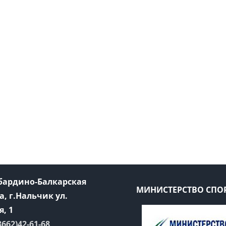
абардино-Балкарская
МИНИСТЕРСТВО СПОР
а, г.Нальчик ул.
, 1
8662)42-61-68