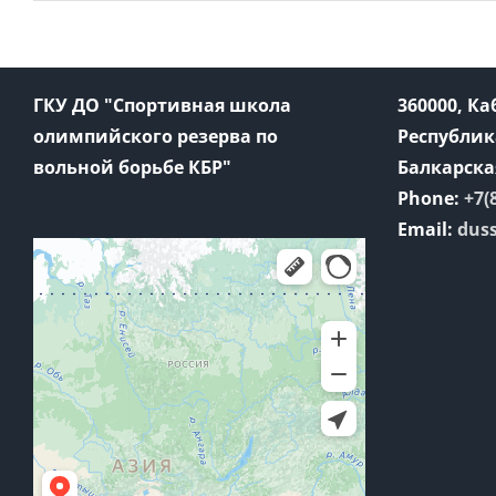
ГКУ ДО "Спортивная школа
360000, К
олимпийского резерва по
Республик
вольной борьбе КБР"
Балкарская
Phone:
+7(
Email:
dus