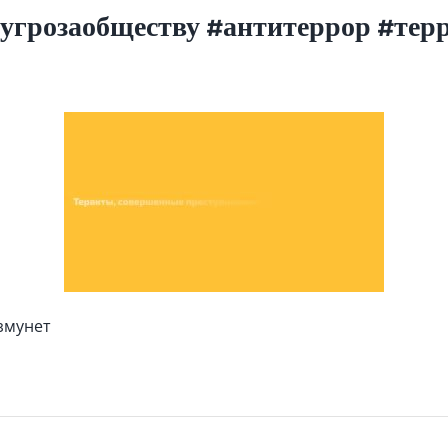
угрозаобществу #антитеррор #тер
змунет